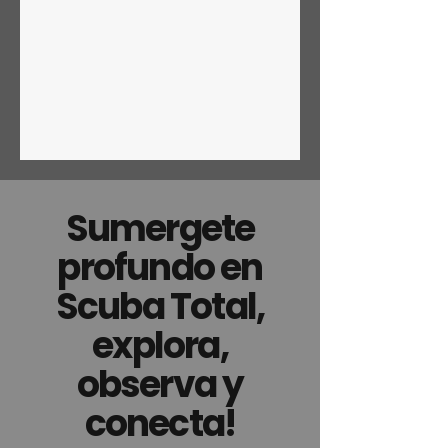
Sumergete
profundo en
Scuba Total,
explora,
observa y
conecta!