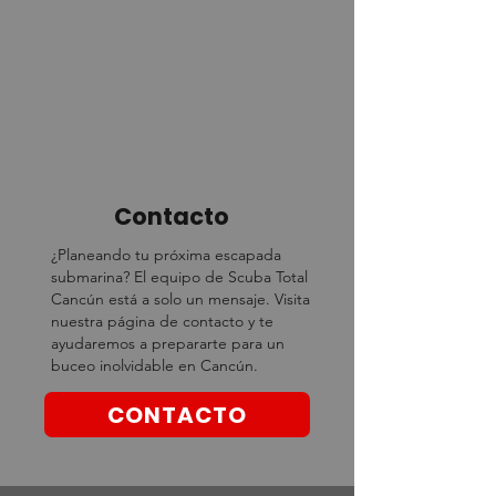
Contacto
¿Planeando tu próxima escapada
submarina? El equipo de Scuba Total
Cancún está a solo un mensaje. Visita
nuestra página de contacto y te
ayudaremos a prepararte para un
buceo inolvidable en Cancún.
CONTACTO