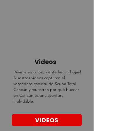
Videos
¡Vive la emoción, siente las burbujas!
Nuestros videos capturan el
verdadero espíritu de Scuba Total
Cancún y muestran por qué bucear
en Cancún es una aventura
inolvidable.
VIDEOS