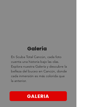
Galería
En Scuba Total Cancún, cada foto
cuenta una historia bajo las olas.
Explora nuestra Galería y descubre la
belleza del buceo en Cancún, donde
cada inmersión es más colorida que
la anterior.
GALERIA