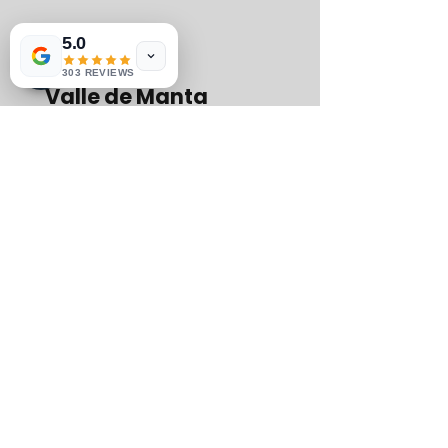
5.0
303 REVIEWS
Valle de Manta
Deslízate entre las majestuosas
mantarrayas en el Valle de Manta.
Explora este impresionante sitio de
buceo y disfruta de una de las
experiencias de buceo más
singulares de Cancún.
VALLE DE MANTA